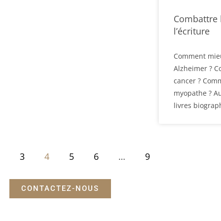
Combattre 
l’écriture
Comment mieux
Alzheimer ? 
cancer ? Comm
myopathe ? Au
livres biogra
3
4
5
6
…
9
CONTACTEZ-NOUS