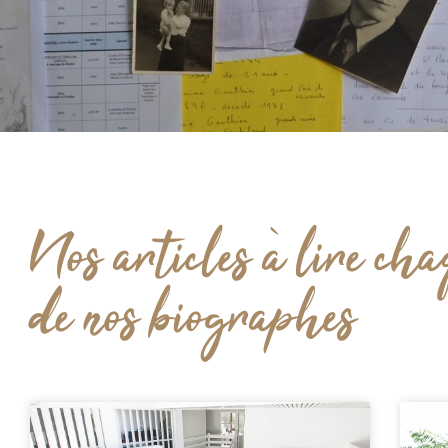
Bl
Nos articles à lire cha
og
de nos biographes