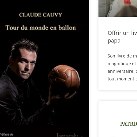
Offrir un l
papa
Son livre de 
magnifique et 
anniversaire, 
tout moment d