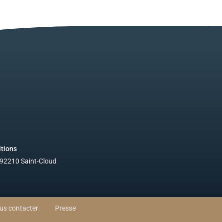
itions
 92210 Saint-Cloud
us contacter
Presse