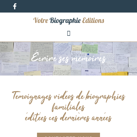
Écrire ses mémoires
Témoignages vidéos de biographies
familiales
éditées ces dernières années