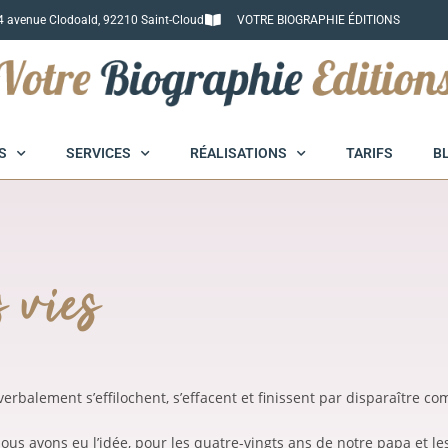
4 avenue Clodoald, 92210 Saint-Cloud
VOTRE BIOGRAPHIE ÉDITIONS
S
SERVICES
RÉALISATIONS
TARIFS
B
 vies
verbalement s’effilochent, s’effacent et finissent par disparaître 
 nous avons eu l’idée, pour les quatre-vingts ans de notre papa et le